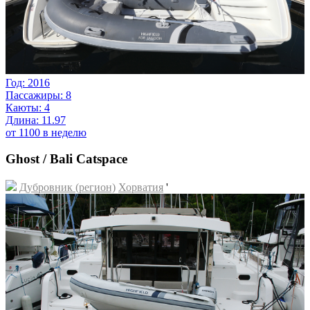
Год: 2016
Пассажиры: 8
Каюты: 4
Длина: 11.97
от 1100 в неделю
Ghost / Bali Catspace
Дубровник (регион)
Хорватия
'