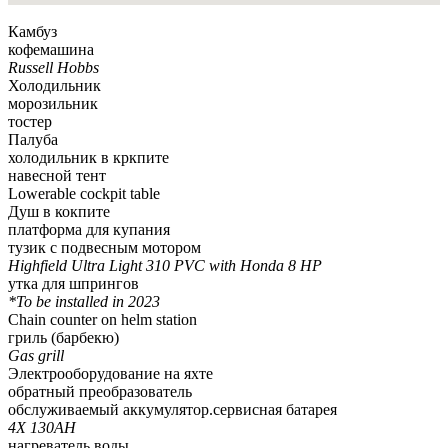
Камбуз
кофемашина
Russell Hobbs
Холодильник
морозильник
тостер
Палуба
холодильник в кркпите
навесной тент
Lowerable cockpit table
Душ в кокпите
платформа для купания
тузик с подвесным мотором
Highfield Ultra Light 310 PVC with Honda 8 HP
утка для шпрингов
*To be installed in 2023
Chain counter on helm station
гриль (барбекю)
Gas grill
Электрооборудование на яхте
обратный преобразователь
обслуживаемый аккумулятор.сервисная батарея
4X 130AH
нагреватель воды