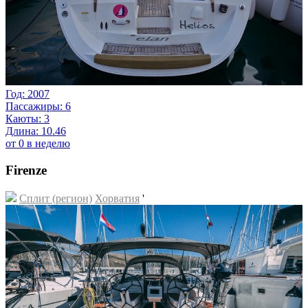
Год: 2007
Пассажиры: 6
Каюты: 3
Длина: 10.46
от 0 в неделю
Firenze
Сплит (регион)
Хорватия
'