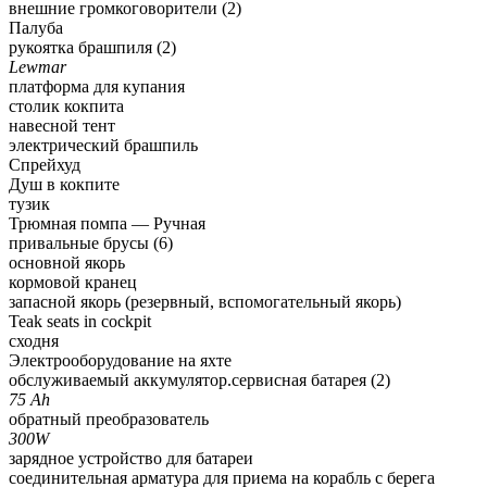
внешние громкоговорители (2)
Палуба
рукоятка брашпиля (2)
Lewmar
платформа для купания
столик кокпита
навесной тент
электрический брашпиль
Спрейхуд
Душ в кокпите
тузик
Трюмная помпа — Pучная
привальные брусы (6)
основной якорь
кормовой кранец
запасной якорь (резервный, вспомогательный якорь)
Teak seats in cockpit
сходня
Электрооборудование на яхте
обслуживаемый аккумулятор.сервисная батарея (2)
75 Ah
обратный преобразователь
300W
зарядное устройство для батареи
соединительная арматура для приема на корабль с берега