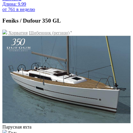
Длина: 9.99
от 761 в неделю
Feniks / Dufour 350 GL
Хорватия
Шибенник (регион)
'
Парусная яхта
Год: