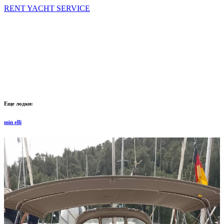
RENT YACHT SERVICE
Еще лодки:
min elli