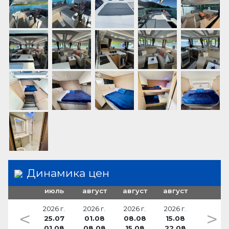
плита
Кондиционер
3 burners
Динамика цен
июль
август
август
август
2026 г.
2026 г.
2026 г.
2026 г.
<
>
25.07
01.08
08.08
15.08
01.08
08.08
15.08
22.08