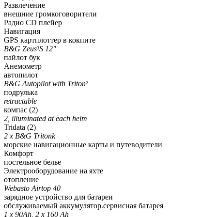
Развлечение
внешние громкоговорители
Радио CD плейер
Навигация
GPS картплоттер в кокпите
B&G Zeus³S 12″
пайлот бук
Анемометр
автопилот
B&G Autopilot with Triton²
подрулька
retractable
компас (2)
2, illuminated at each helm
Tridata (2)
2 x B&G Tritonk
морские навигационные карты и путеводители
Комфорт
постельное белье
Электрооборудование на яхте
отопление
Webasto Airtop 40
зарядное устройство для батареи
обслуживаемый аккумулятор.сервисная батарея
1 x 90Ah, 2 x 160 Ah