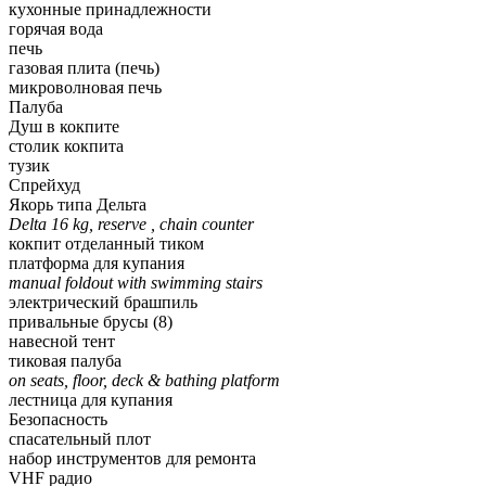
кухонные принадлежности
горячая вода
печь
газовая плита (печь)
микроволновая печь
Палуба
Душ в кокпите
столик кокпита
тузик
Спрейхуд
Якорь типа Дельта
Delta 16 kg, reserve , chain counter
кокпит отделанный тиком
платформа для купания
manual foldout with swimming stairs
электрический брашпиль
привальные брусы (8)
навесной тент
тиковая палуба
on seats, floor, deck & bathing platform
лестница для купания
Безопасность
спасательный плот
набор инструментов для ремонта
VHF радио