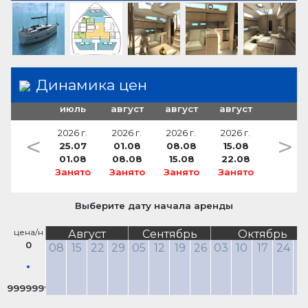
Душ в кокпите
12v/220v, 300 W
трансформируемый
подушки кокпита
розетка 220V
соединительная арматура для приема на
корабль с берега
Динамика цен
июль
август
август
август
2026 г.
2026 г.
2026 г.
2026 г.
<
>
25.07
01.08
08.08
15.08
01.08
08.08
15.08
22.08
Занято
Занято
Занято
Занято
Выберите дату начала аренды
цена/н
Август
Сентябрь
Октябрь
0
08
15
22
29
05
12
19
26
03
10
17
24
3
9999999