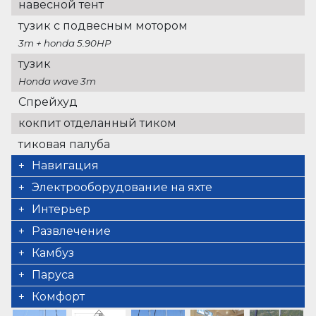
навесной тент
тузик с подвесным мотором
3m + honda 5.90HP
тузик
Honda wave 3m
Спрейхуд
кокпит отделанный тиком
тиковая палуба
Навигация
автопилот
Электрооборудование на яхте
подрулька
батарейки
Интерьер
GPS картплоттер в кокпите
Кондиционер
биотуалет (4)
Развлечение
12000 btu
TV
Камбуз
генератор
Smart
Wine cooler
Паруса
4 kw
внешние громкоговорители
Холодильник
электрическая лебедка
Комфорт
солнечные батареи
Радио CD плейер