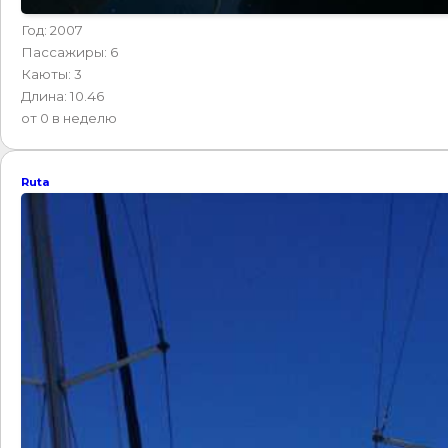
Год: 2007
Пассажиры: 6
Каюты: 3
Длина: 10.46
от 0 в неделю
Ruta