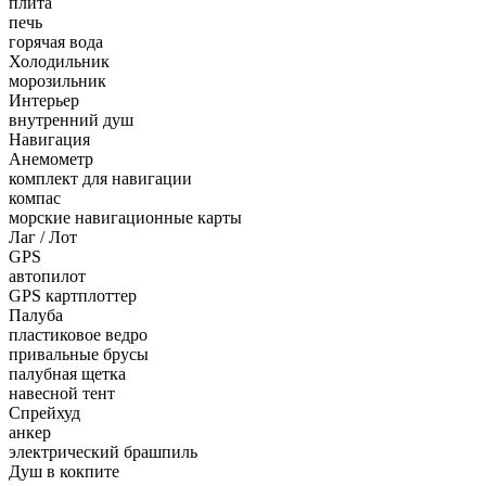
плита
печь
горячая вода
Холодильник
морозильник
Интерьер
внутренний душ
Навигация
Анемометр
комплект для навигации
компас
морские навигационные карты
Лаг / Лот
GPS
автопилот
GPS картплоттер
Палуба
пластиковое ведро
привальные брусы
палубная щетка
навесной тент
Спрейхуд
анкер
электрический брашпиль
Душ в кокпите