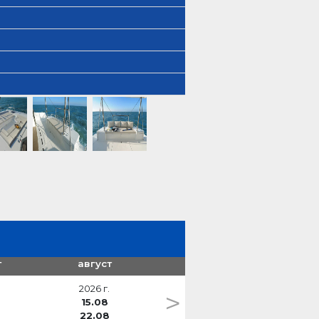
т
август
2026 г.
>
15.08
22.08