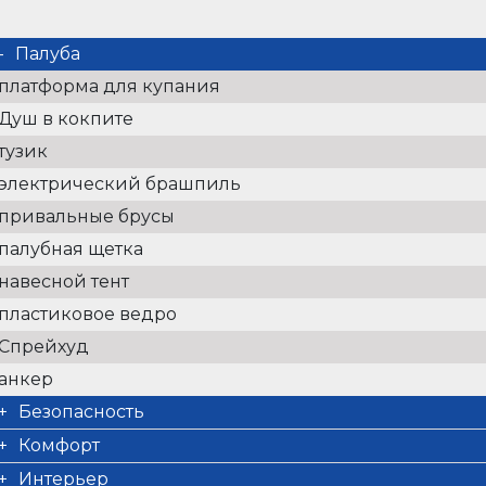
Палуба
платформа для купания
Душ в кокпите
тузик
электрический брашпиль
привальные брусы
палубная щетка
навесной тент
пластиковое ведро
Спрейхуд
анкер
Безопасность
резервуар для сточных вод
Комфорт
VHF радио
подушки кокпита
Интерьер