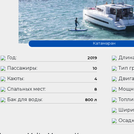
Катамаран
Год:
Длина
2019
Пассажиры:
Тип гр
10
Каюты:
Двига
4
Спальных мест:
Мощно
8
Бак для воды:
Топли
800 л
Шири
Осадк