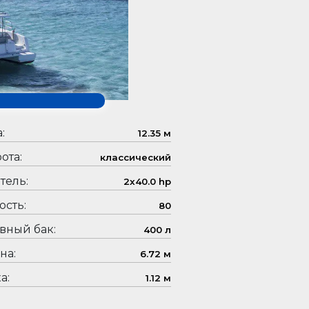
:
12.35 м
ота:
классический
тель:
2x40.0 hp
сть:
80
вный бак:
400 л
на:
6.72 м
а:
1.12 м