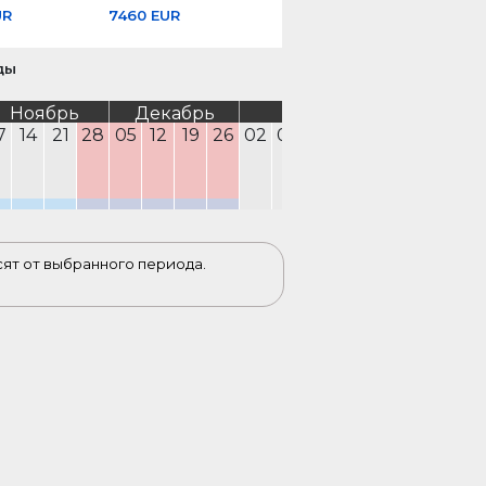
UR
7460 EUR
ды
Ноябрь
Декабрь
Январь
Февра
7
14
21
28
05
12
19
26
02
09
16
23
30
06
13
2
сят от выбранного периода.