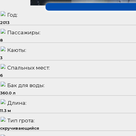
Год:
2013
Пассажиры:
8
Каюты:
3
Спальных мест:
6
Бак для воды:
360.0 л
Длина:
11.3 м
Тип грота:
скручивающийся