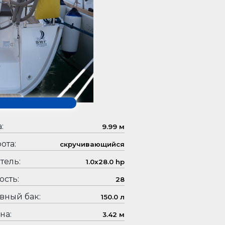
:
9.99 м
ота:
скручивающийся
тель:
1.0x28.0 hp
сть:
28
вный бак:
150.0 л
на:
3.42 м