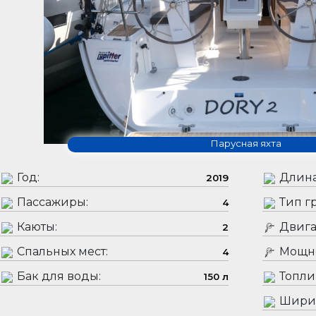
Парусная яхта
Год:
Длина
2019
Пассажиры:
Тип гр
4
Каюты:
Двига
2
Спальных мест:
Мощно
4
Бак для воды:
Топли
150 л
Шири