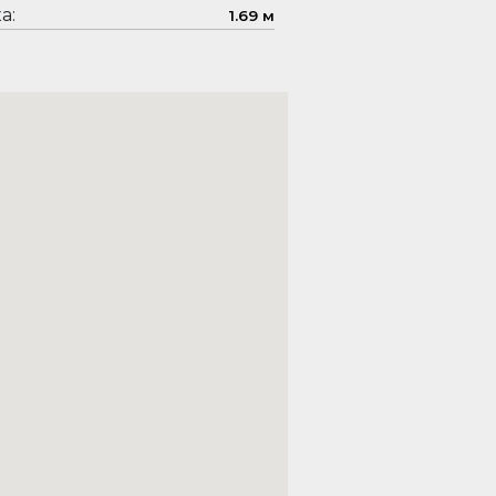
а:
1.69 м