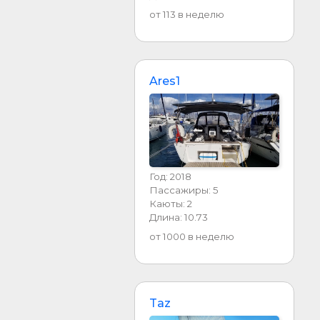
от 113 в неделю
Ares1
Год: 2018
Пассажиры: 5
Каюты: 2
Длина: 10.73
от 1000 в неделю
Taz