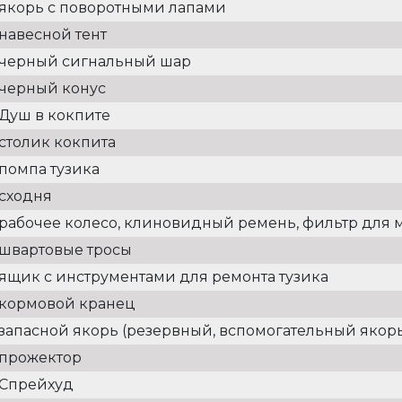
якорь с поворотными лапами
навесной тент
черный сигнальный шар
черный конус
Душ в кокпите
столик кокпита
помпа тузика
сходня
рабочее колесо, клиновидный ремень, фильтр для 
швартовые тросы
ящик с инструментами для ремонта тузика
кормовой кранец
запасной якорь (резервный, вспомогательный якор
прожектор
Спрейхуд