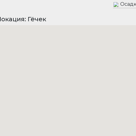
Осадк
окация: Гёчек