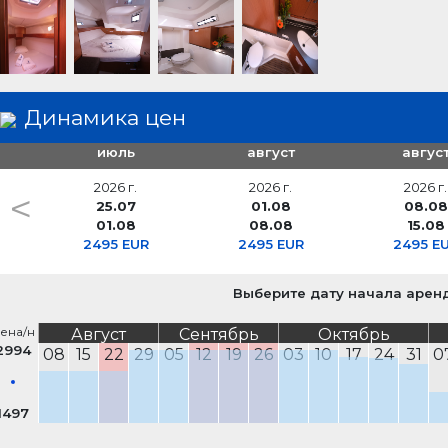
соединительная арматура для приема на корабль с 
спасательный плот
морские навигационные карты и путеводители
набор инструментов для ремонта
комплект для навигации
спасательные жилеты
Spyglass
Динамика цен
июль
август
авгус
2026 г.
2026 г.
2026 г.
<
25.07
01.08
08.08
01.08
08.08
15.08
2495 EUR
2495 EUR
2495 E
Выберите дату начала арен
ена/н
Август
Сентябрь
Октябрь
2994
08
15
22
29
05
12
19
26
03
10
17
24
31
0
1497