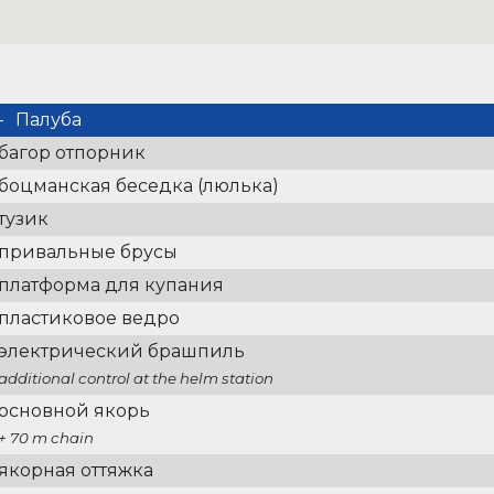
Палуба
багор отпорник
боцманская беседка (люлька)
тузик
привальные брусы
платформа для купания
пластиковое ведро
электрический брашпиль
additional control at the helm station
основной якорь
+ 70 m chain
якорная оттяжка