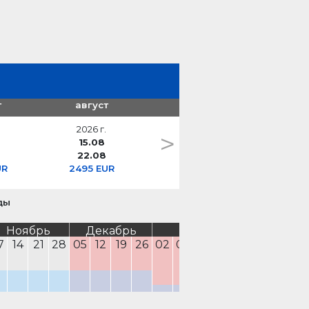
берега
т
август
2026 г.
>
15.08
22.08
UR
2495 EUR
ды
Ноябрь
Декабрь
Январь
Февра
7
14
21
28
05
12
19
26
02
09
16
23
30
06
13
2