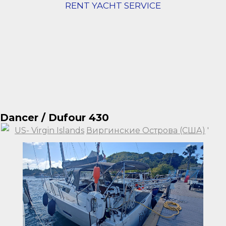
RENT YACHT SERVICE
Dancer / Dufour 430
US- Virgin Islands
Виргинские Острова (США)
'