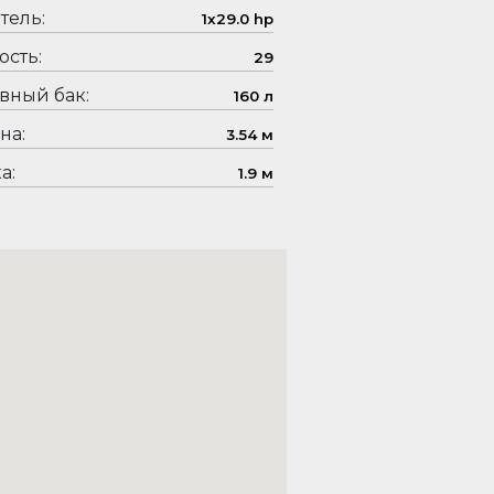
тель:
1x29.0 hp
сть:
29
вный бак:
160 л
на:
3.54 м
а:
1.9 м