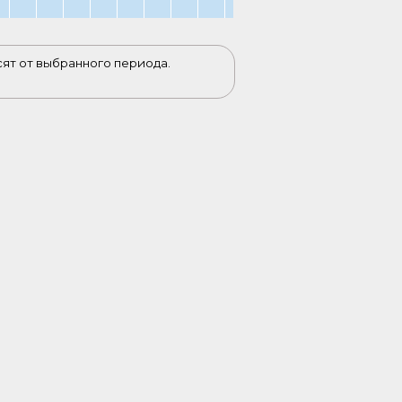
сят от выбранного периода.
масла