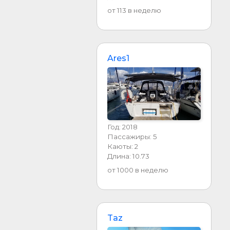
от 113 в неделю
Ares1
Год: 2018
Пассажиры: 5
Каюты: 2
Длина: 10.73
от 1000 в неделю
Taz