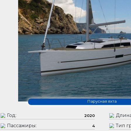
Парусная яхта
Год:
Длина
2020
Пассажиры:
Тип гр
4