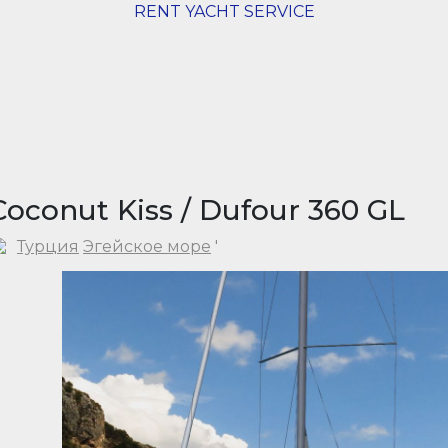
RENT YACHT SERVICE
Coconut Kiss / Dufour 360 GL
Турция
Эгейское море
'