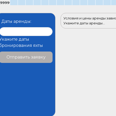
спасательный буй + сигнальнальный огонь
99999
швартовые тросы (4)
запасные части для двигателя
2×15 m & 2×30 m
Условия и цены аренды зави
губка
Даты аренды:
Укажите даты аренды...
Трюмная помпа — Pучная
привальные брусы (6)
Укажите даты
навесной тент
бронирования яхты
сходня
Отправить заявку
водный шланг
рабочее колесо, клиновидный ремень, фильтр для 
кормовой кранец
канистра с топливом для подвесеного мотора
рукоятка брашпиля (2)
якорь с цепью
70m – 10mm