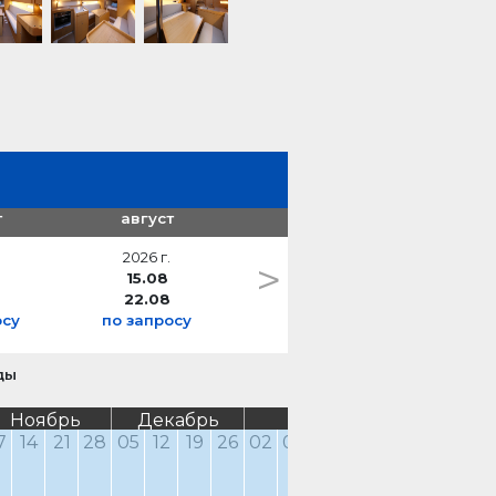
ь)
т
август
2026 г.
>
15.08
22.08
осу
по запросу
ды
Ноябрь
Декабрь
Январь
Февра
7
14
21
28
05
12
19
26
02
09
16
23
30
06
13
2