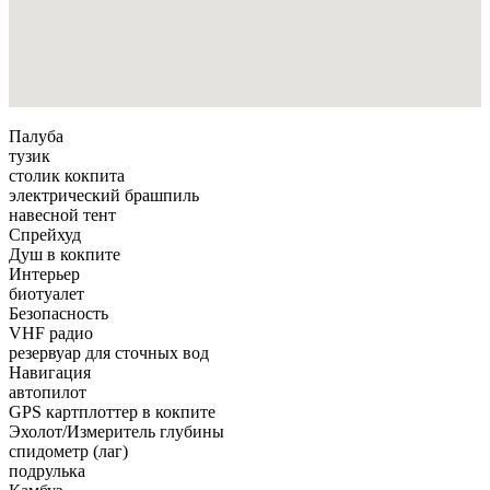
Палуба
тузик
столик кокпита
электрический брашпиль
навесной тент
Спрейхуд
Душ в кокпите
Интерьер
биотуалет
Безопасность
VHF радио
резервуар для сточных вод
Навигация
автопилот
GPS картплоттер в кокпите
Эхолот/Измеритель глубины
спидометр (лаг)
подрулька