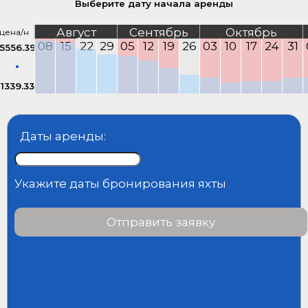
Выберите дату начала аренды
Август
Сентябрь
Октябрь
цена/н
08
15
22
29
05
12
19
26
03
10
17
24
31
5556.39
1339.33
Даты аренды:
Укажите даты бронирования яхты
Отправить заявку