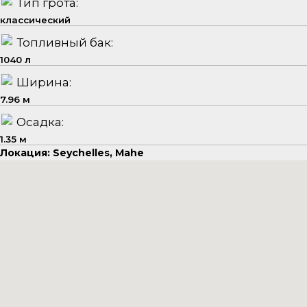
Тип грота:
классический
Топливный бак:
1040 л
Ширина:
7.96 м
Осадка:
1.35 м
Локация: Seychelles, Mahe