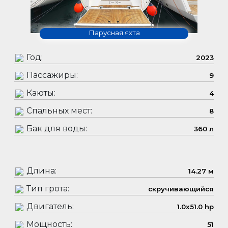
Парусная яхта
Год:
2023
Пассажиры:
9
Каюты:
4
Спальных мест:
8
Бак для воды:
360 л
Длина:
14.27 м
Тип грота:
скручивающийся
Двигатель:
1.0x51.0 hp
Мощность:
51