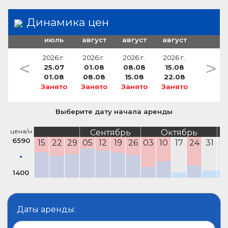
пластиковое ведро
Динамика цен
ящик с инструментами для ремонта тузика
кормовой кранец
июль
август
август
август
запасной якорь (резервный,
2026 г.
2026 г.
2026 г.
2026 г.
<
>
вспомогательный якорь)
25.07
01.08
08.08
15.08
01.08
08.08
15.08
22.08
прожектор
Занято
Занято
Занято
Занято
Спрейхуд
Шпринги
Выберите дату начала аренды
кокпит отделанный тиком
цена/н
Сентябрь
Октябрь
водный шланг
6590
15
22
29
05
12
19
26
03
10
17
24
31
0
1400
Даты аренды: