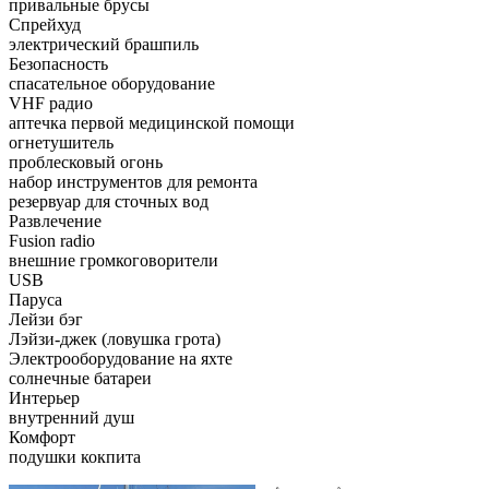
привальные брусы
Спрейхуд
электрический брашпиль
Безопасность
спасательное оборудование
VHF радио
аптечка первой медицинской помощи
огнетушитель
проблесковый огонь
набор инструментов для ремонта
резервуар для сточных вод
Развлечение
Fusion radio
внешние громкоговорители
USB
Паруса
Лейзи бэг
Лэйзи-джек (ловушка грота)
Электрооборудование на яхте
солнечные батареи
Интерьер
внутренний душ
Комфорт
подушки кокпита