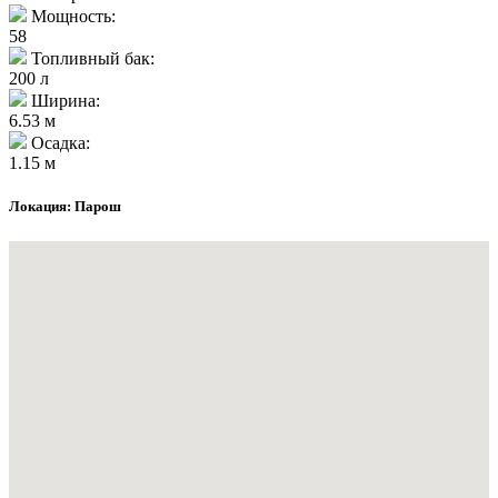
Мощность:
58
Топливный бак:
200 л
Ширина:
6.53 м
Осадка:
1.15 м
Локация: Парош