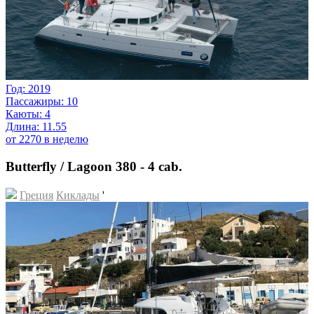
Год: 2019
Пассажиры: 10
Каюты: 4
Длина: 11.55
от 2270 в неделю
Butterfly / Lagoon 380 - 4 cab.
Греция
Киклады
'