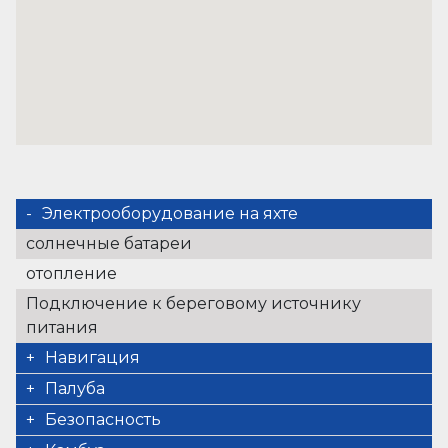
Электрооборудование на яхте
солнечные батареи
отопление
Подключение к береговому источнику
питания
Навигация
автопилот
Палуба
подрулька
рукоятка брашпиля (2)
Безопасность
измеритель, плоттер