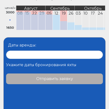
цена/н
Август
Сентябрь
Октябрь
3000
08
15
22
29
05
12
19
26
03
10
17
24
3
1650
Даты аренды:
Укажите даты бронирования яхты
Отправить заявку