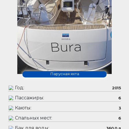
Парусная яхта
Год:
2015
Пассажиры:
6
Каюты:
3
Спальных мест:
6
Бак для воды:
360.0 л