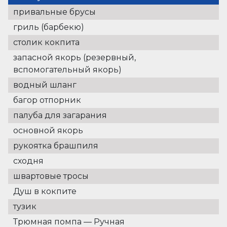
привальные брусы
гриль (барбекю)
столик кокпита
запасной якорь (резервный,
вспомогательный якорь)
водный шланг
багор отпорник
палуба для загарания
основной якорь
рукоятка брашпиля
сходня
швартовые тросы
Душ в кокпите
тузик
Трюмная помпа — Pучная