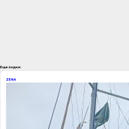
Еще лодки:
ZENA