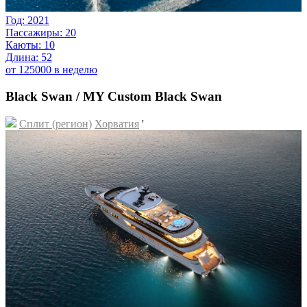
Год: 2021
Пассажиры: 20
Каюты: 10
Длина: 52
от 125000 в неделю
Black Swan / MY Custom Black Swan
Сплит (регион)
Хорватия
'