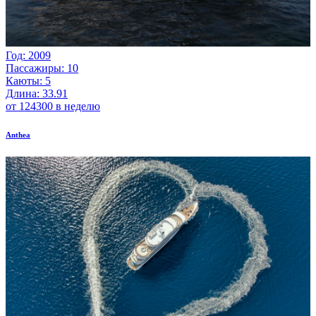
Год: 2009
Пассажиры: 10
Каюты: 5
Длина: 33.91
от 124300 в неделю
Anthea