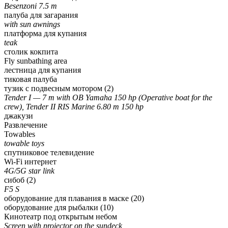
Besenzoni 7.5 m
палуба для загарания
with sun awnings
платформа для купания
teak
столик кокпита
Fly sunbathing area
лестница для купания
тиковая палуба
тузик с подвесным мотором (2)
Tender I — 7 m with OB Yamaha 150 hp (Operative boat for the
crew), Tender II RIS Marine 6.80 m 150 hp
джакузи
Развлечение
Towables
towable toys
спутниковое телевидение
Wi-Fi интернет
4G/5G star link
сибоб (2)
F5 S
оборудование для плавания в маске (20)
оборудование для рыбалки (10)
Кинотеатр под открытым небом
Screen with projector on the sundeck