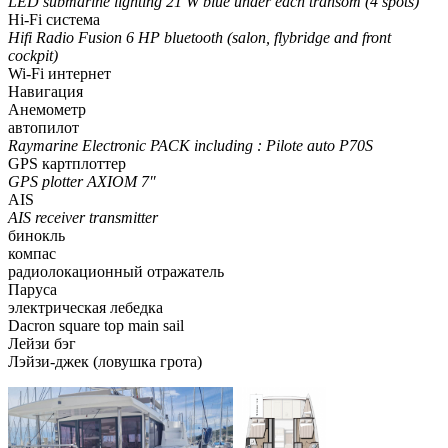
LED submarine lighting 21 W blue under each transom (4 spots)
Hi-Fi система
Hifi Radio Fusion 6 HP bluetooth (salon, flybridge and front
cockpit)
Wi-Fi интернет
Навигация
Анемометр
автопилот
Raymarine Electronic PACK including : Pilote auto P70S
GPS картплоттер
GPS plotter AXIOM 7″
AIS
AIS receiver transmitter
бинокль
компас
радиолокационный отражатель
Паруса
электрическая лебедка
Dacron square top main sail
Лейзи бэг
Лэйзи-джек (ловушка грота)