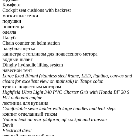
Комфорт
Cockpit seat cushions with backrest
москитные сетки
подушки
полотенца
одеяла
Палуба
Chain counter on helm station
палубная щетка
канистра с топливом для подвесеного мотора
водный шланг
Dinghy hydraulic lifting system
навесной тент
Large fixed Bimini (stainless steel frame, LED, lighting, canvas and
clears for excellent view on mainsail) in Taupe color.
тузик с подвесным мотором
Highfield Ultra Light 340 PVC Charter Gris with Honda BF 20 S
HU outboard engine
лестница для купания
Comfortable swim ladder with large handles and teak steps
кокпит отделанный тиком
Natural teak on rear platform, aft cockpit and transom
Davit
Electrical davit
черный сигнальный шар