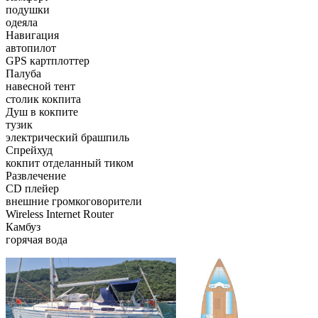
подушки
одеяла
Навигация
автопилот
GPS картплоттер
Палуба
навесной тент
столик кокпита
Душ в кокпите
тузик
электрический брашпиль
Спрейхуд
кокпит отделанный тиком
Развлечение
CD плейер
внешние громкоговорители
Wireless Internet Router
Камбуз
горячая вода