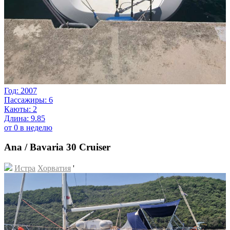
Год: 2007
Пассажиры: 6
Каюты: 2
Длина: 9.85
от 0 в неделю
Ana / Bavaria 30 Cruiser
Истра
Хорватия
'