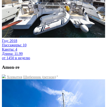
Год: 2018
Пассажиры: 10
Каюты: 4
Длина: 11.99
от 1450 в неделю
Amon-re
Хорватия
Шибенник (регион)
'