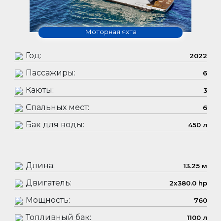
Моторная яхта
Год:
2022
Пассажиры:
6
Каюты:
3
Спальных мест:
6
Бак для воды:
450 л
Длина:
13.25 м
Двигатель:
2x380.0 hp
Мощность:
760
Топливный бак:
1100 л