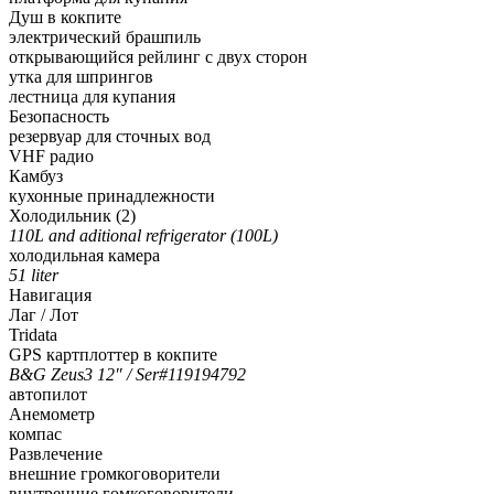
Душ в кокпите
электрический брашпиль
открывающийся рейлинг с двух сторон
утка для шпрингов
лестница для купания
Безопасность
резервуар для сточных вод
VHF радио
Камбуз
кухонные принадлежности
Холодильник (2)
110L and aditional refrigerator (100L)
холодильная камера
51 liter
Навигация
Лаг / Лот
Tridata
GPS картплоттер в кокпите
B&G Zeus3 12″ / Ser#119194792
автопилот
Анемометр
компас
Развлечение
внешние громкоговорители
внутренние гомкоговорители