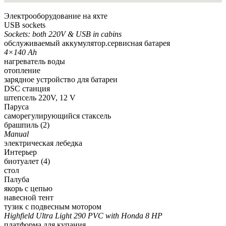
Электрооборудование на яхте
USB sockets
Sockets: both 220V & USB in cabins
обслуживаемый аккумулятор.сервисная батарея
4×140 Ah
нагреватель воды
отопление
зарядное устройство для батареи
DSC станция
штепсель 220V, 12 V
Паруса
саморегулирующийся стаксель
брашпиль (2)
Manual
электрическая лебедка
Интерьер
биотуалет (4)
стол
Палуба
якорь с цепью
навесной тент
тузик с подвесным мотором
Highfield Ultra Light 290 PVC with Honda 8 HP
платформа для купания