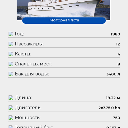
Моторная яхта
Год:
1980
Пассажиры:
12
Каюты:
4
Спальных мест:
8
Бак для воды:
3406 л
Длина:
18.32 м
Двигатель:
2x375.0 hp
Мощность:
750
Топливный бак:
9463 л