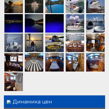
Wi-Fi интернет
серфинг с веслом
гитара
внешние громкоговорители
200w
Sound System
D.Jay mixer
Динамика цен