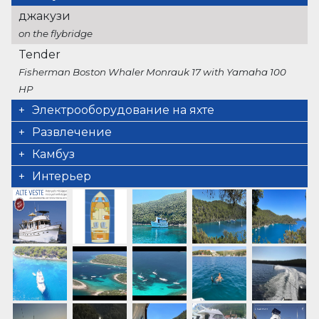
джакузи
on the flybridge
Tender
Fisherman Boston Whaler Monrauk 17 with Yamaha 100
HP
Электрооборудование на яхте
Кондиционер
Развлечение
отопление
оборудование для рыбалки
Камбуз
JBL Sound System
ледогенератор
Интерьер
спутниковое телевидение
тиковый салон
сибоб
оборудование для плавания в маске
TV
подводный свет
водные лыжи