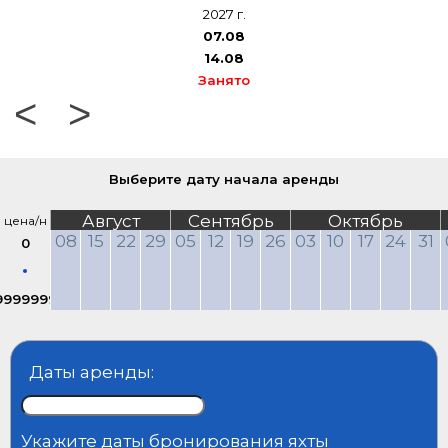
2027 г.
07.08
14.08
Занято
<
>
Выберите дату начала аренды
Август
Сентябрь
Октябрь
цена/н
08
15
22
29
05
12
19
26
03
10
17
24
31
0
9999999
Даты аренды:
Укажите даты бронирования яхты