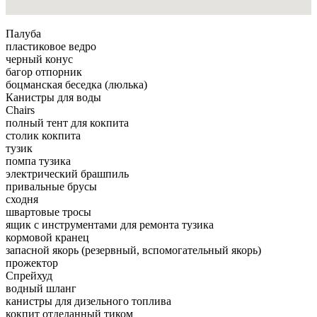
Палуба
пластиковое ведро
черный конус
багор отпорник
боцманская беседка (люлька)
Канистры для воды
Chairs
полный тент для кокпита
столик кокпита
тузик
помпа тузика
электрический брашпиль
привальные брусы
сходня
швартовые тросы
ящик с инструментами для ремонта тузика
кормовой кранец
запасной якорь (резервный, вспомогательный якорь)
прожектор
Спрейхуд
водный шланг
канистры для дизельного топлива
кокпит отделанный тиком