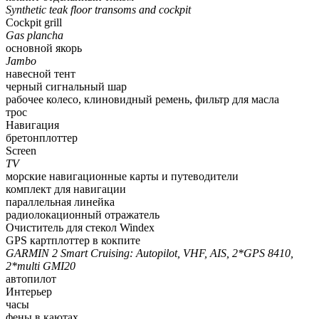
Synthetic teak floor transoms and cockpit
Cockpit grill
Gas plancha
основной якорь
Jambo
навесной тент
черный сигнальный шар
рабочее колесо, клиновидный ремень, фильтр для масла
трос
Навигация
бретонплоттер
Screen
TV
морские навигационные карты и путеводители
комплект для навигации
параллельная линейка
радиолокационный отражатель
Очиститель для стекол Windex
GPS картплоттер в кокпите
GARMIN 2 Smart Cruising: Autopilot, VHF, AIS, 2*GPS 8410,
2*multi GMI20
автопилот
Интерьер
часы
фены в каютах