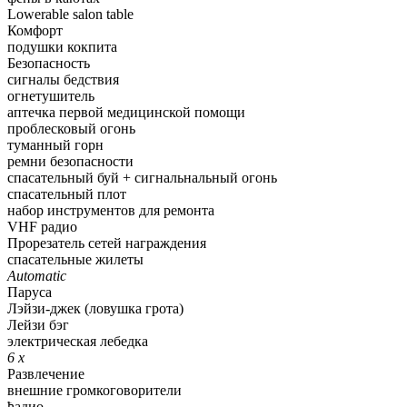
Lowerable salon table
Комфорт
подушки кокпита
Безопасность
сигналы бедствия
огнетушитель
аптечка первой медицинской помощи
проблесковый огонь
туманный горн
ремни безопасности
спасательный буй + сигнальнальный огонь
спасательный плот
набор инструментов для ремонта
VHF радио
Прорезатель сетей награждения
спасательные жилеты
Automatic
Паруса
Лэйзи-джек (ловушка грота)
Лейзи бэг
электрическая лебедка
6 x
Развлечение
внешние громкоговорители
ђадио