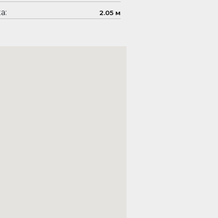
а:
2.05 м