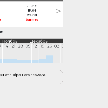
2026 г.
>
15.08
22.08
о
Занято
ды
Ноябрь
Декабрь
Январь
Февра
7
14
21
28
05
12
19
26
02
09
16
23
30
06
13
2
сят от выбранного периода.