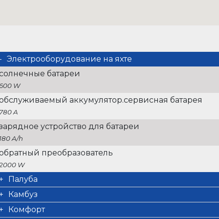
Электрооборудование на яхте
солнечные батареи
600 W
обслуживаемый аккумулятор.сервисная батарея
780 A
зарядное устройство для батареи
180 A/h
обратный преобразователь
2000 W
Палуба
анкер
Камбуз
Inox 35 kg
морозильник
Комфорт