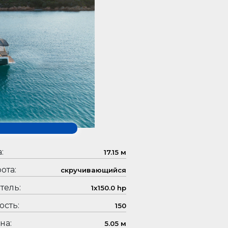
:
17.15 м
ота:
скручивающийся
тель:
1x150.0 hp
сть:
150
на:
5.05 м