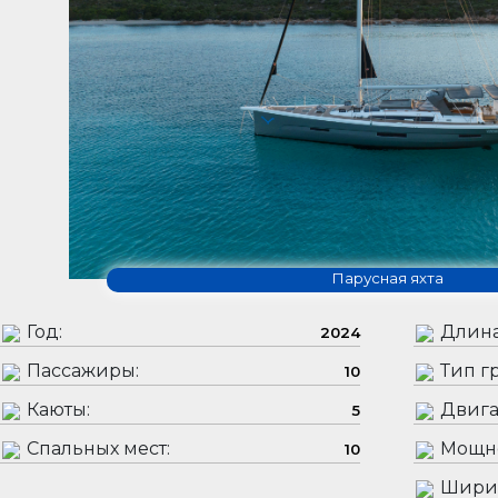
Парусная яхта
Год:
Длина
2024
Пассажиры:
Тип гр
10
Каюты:
Двига
5
Спальных мест:
Мощно
10
Шири