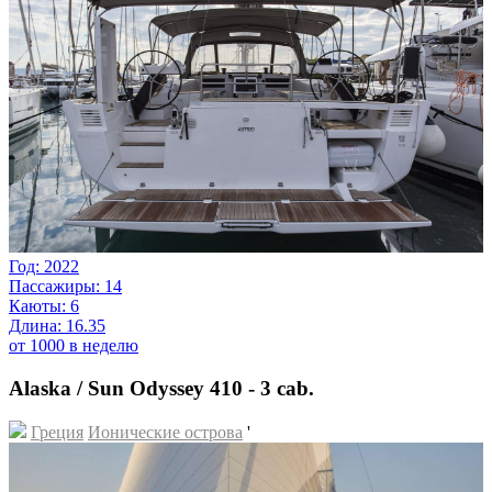
Год: 2022
Пассажиры: 14
Каюты: 6
Длина: 16.35
от 1000 в неделю
Alaska / Sun Odyssey 410 - 3 cab.
Греция
Ионические острова
'