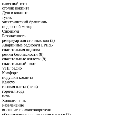
навесной тент
столик кокпита
Душ в кокпите
тузик
электрический брашпиль
подвесной мотор
Спрейхуд
Безопасность
резервуар для сточных вод (2)
Аварийные радиобуи EPIRB
спасательная подкова
ремни безопасности (8)
спасательные жилеты (8)
спасательный плот
VHF радио
Комфорт
подушки кокпита
Камбуз
газовая плита (печь)
горячая вода
печь
Холодильник
Развлечение
внешние громкоговорители
оборудование для плавания в маске (3)