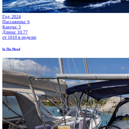
Год: 2024
Пассажиры: 6
Каюты: 3
Длина: 10.77
от 1010 в неделю
In The Mood