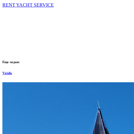
RENT YACHT SERVICE
Еще лодки:
Viridis